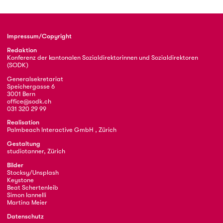
Impressum/Copyright
Redaktion
Konferenz der kantonalen Sozialdirektorinnen und Sozialdirektoren
(SODK)
Generalsekretariat
Speichergasse 6
3001 Bern
office@sodk.ch
031 320 29 99
Realisation
Palmbeach Interactive GmbH , Zürich
Gestaltung
studiotanner, Zürich
Bilder
Stocksy/Unsplash
Keystone
Beat Schertenleib
Simon Iannelli
Martina Meier
Datenschutz