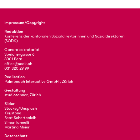
Impressum/Copyright
Redaktion
Konferenz der kantonalen Sozialdirektorinnen und Sozialdirektoren
(SODK)
Generalsekretariat
Speichergasse 6
3001 Bern
office@sodk.ch
031 320 29 99
Realisation
Palmbeach Interactive GmbH , Zürich
Gestaltung
studiotanner, Zürich
Bilder
Stocksy/Unsplash
Keystone
Beat Schertenleib
Simon Iannelli
Martina Meier
Datenschutz