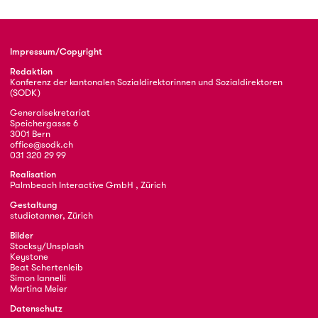
Impressum/Copyright
Redaktion
Konferenz der kantonalen Sozialdirektorinnen und Sozialdirektoren
(SODK)
Generalsekretariat
Speichergasse 6
3001 Bern
office@sodk.ch
031 320 29 99
Realisation
Palmbeach Interactive GmbH , Zürich
Gestaltung
studiotanner, Zürich
Bilder
Stocksy/Unsplash
Keystone
Beat Schertenleib
Simon Iannelli
Martina Meier
Datenschutz