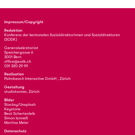
Impressum/Copyright
Redaktion
Konferenz der kantonalen Sozialdirektorinnen und Sozialdirektoren
(SODK)
Generalsekretariat
Speichergasse 6
3001 Bern
office@sodk.ch
031 320 29 99
Realisation
Palmbeach Interactive GmbH , Zürich
Gestaltung
studiotanner, Zürich
Bilder
Stocksy/Unsplash
Keystone
Beat Schertenleib
Simon Iannelli
Martina Meier
Datenschutz