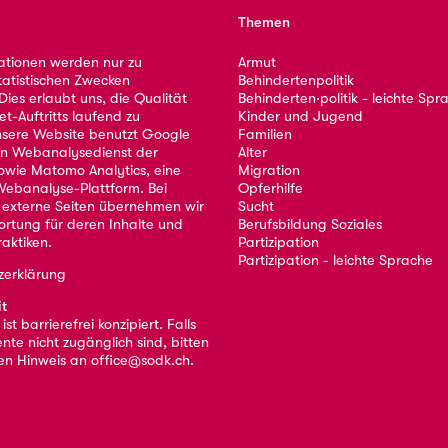
Themen
ationen werden nur zu
Armut
tatistischen Zwecken
Behindertenpolitik
ies erlaubt uns, die Qualität
Behinderten·politik - leichte Spr
et-Auftritts laufend zu
Kinder und Jugend
nsere Website benutzt Google
Familien
nen Webanalysedienst der
Alter
owie Matomo Analytics, eine
Migration
ebanalyse-Plattform. Bei
Opferhilfe
 externe Seiten übernehmen wir
Sucht
ortung für deren Inhalte und
Berufsbildung Soziales
aktiken.
Partizipation
Partizipation - leichte Sprache
zerklärung
it
st barrierefrei konzipiert. Falls
nte nicht zugänglich sind, bitten
nen Hinweis an
office@sodk.ch
.