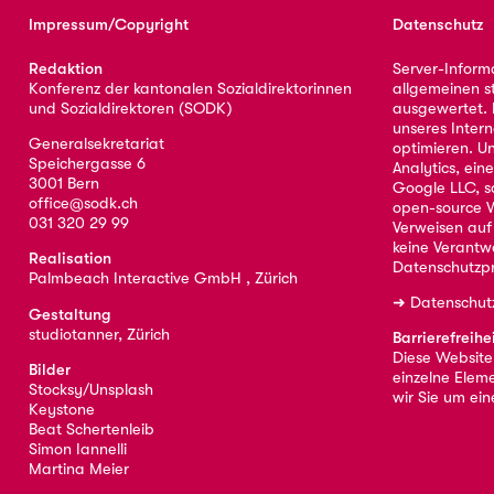
Impressum/Copyright
Datenschutz
Redaktion
Server-Inform
Konferenz der kantonalen Sozialdirektorinnen
allgemeinen s
und Sozialdirektoren (SODK)
ausgewertet. D
unseres Intern
Generalsekretariat
optimieren. U
Speichergasse 6
Analytics, ei
3001 Bern
Google LLC, s
office@sodk.ch
open-source W
031 320 29 99
Verweisen auf
keine Verantw
Realisation
Datenschutzpr
Palmbeach Interactive GmbH , Zürich
➜
Datenschut
Gestaltung
studiotanner, Zürich
Barrierefreihe
Diese Website i
Bilder
einzelne Eleme
Stocksy/Unsplash
wir Sie um ei
Keystone
Beat Schertenleib
Simon Iannelli
Martina Meier