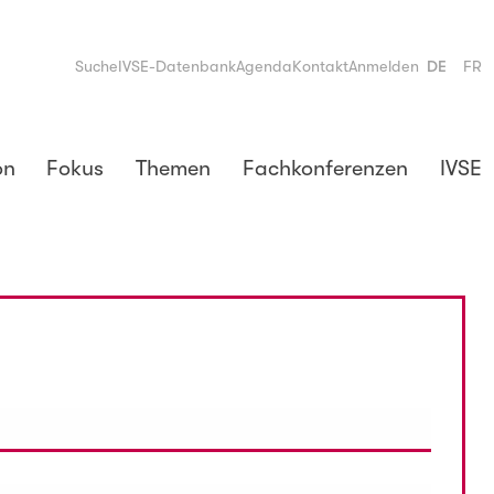
Suche
IVSE-Datenbank
Agenda
Kontakt
Anmelden
DE
FR
on
Fokus
Themen
Fachkonferenzen
IVSE