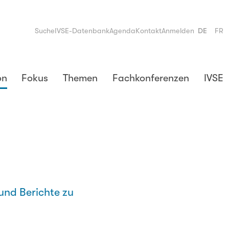
Suche
IVSE-Datenbank
Agenda
Kontakt
Anmelden
DE
FR
on
Fokus
Themen
Fachkonferenzen
IVSE
und Berichte zu