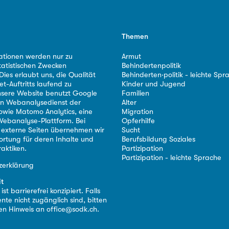
Themen
ationen werden nur zu
Armut
tatistischen Zwecken
Behindertenpolitik
ies erlaubt uns, die Qualität
Behinderten·politik - leichte Spr
et-Auftritts laufend zu
Kinder und Jugend
nsere Website benutzt Google
Familien
nen Webanalysedienst der
Alter
owie Matomo Analytics, eine
Migration
ebanalyse-Plattform. Bei
Opferhilfe
 externe Seiten übernehmen wir
Sucht
ortung für deren Inhalte und
Berufsbildung Soziales
aktiken.
Partizipation
Partizipation - leichte Sprache
zerklärung
it
st barrierefrei konzipiert. Falls
nte nicht zugänglich sind, bitten
nen Hinweis an
office@sodk.ch
.