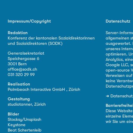
Impressum/Copyright
Datenschutz
Redaktion
Server-Inform
Konferenz der kantonalen Sozialdirektorinnen
allgemeinen s
und Sozialdirektoren (SODK)
ausgewertet. D
unseres Intern
Generalsekretariat
optimieren. U
Speichergasse 6
Analytics, ei
3001 Bern
Google LLC, s
office@sodk.ch
open-source W
031 320 29 99
Verweisen auf
keine Verantw
Realisation
Datenschutzpr
Palmbeach Interactive GmbH , Zürich
➜
Datenschut
Gestaltung
studiotanner, Zürich
Barrierefreihe
Diese Website i
Bilder
einzelne Eleme
Stocksy/Unsplash
wir Sie um ei
Keystone
Beat Schertenleib