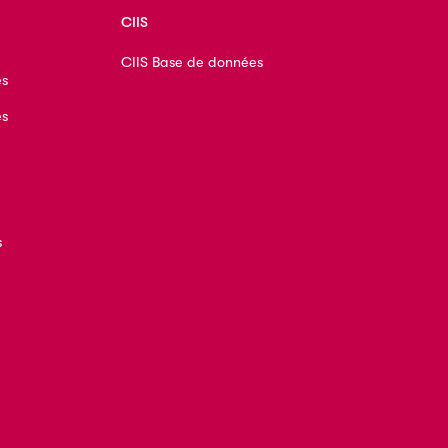
CIIS
CIIS Base de données
es
es
s