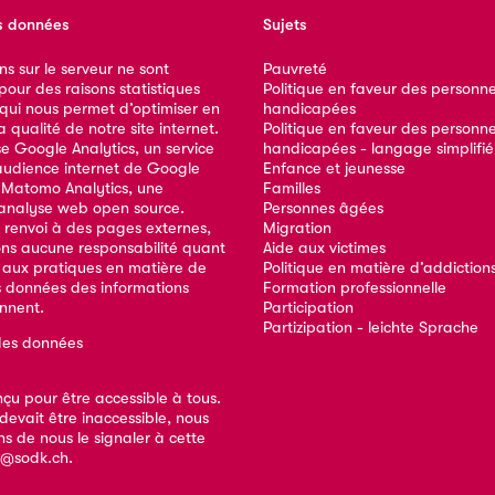
s données
Sujets
ns sur le serveur ne sont
Pauvreté
our des raisons statistiques
Politique en faveur des personn
 qui nous permet d’optimiser en
handicapées
qualité de notre site internet.
Politique en faveur des personn
ise Google Analytics, un service
handicapées - langage simplifié
audience internet de Google
Enfance et jeunesse
e Matomo Analytics, une
Familles
analyse web open source.
Personnes âgées
 renvoi à des pages externes,
Migration
ns aucune responsabilité quant
Aide aux victimes
 aux pratiques en matière de
Politique en matière d’addiction
s données des informations
Formation professionnelle
ennent.
Participation
Partizipation - leichte Sprache
des données
nçu pour être accessible à tous.
devait être inaccessible, nous
s de nous le signaler à cette
e@sodk.ch
.