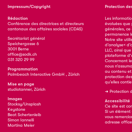
Impressum/Copyright
Protection de
Rédaction
Les informatio
Conférence des directrices et directeurs
évaluées que p
cantonaux des affaires sociales (CDAS)
générales, ce
permanence la 
Secrétariat général
Notre site util
Speichergasse 6
d’analyse< d’
3001 Berne
LLC, ainsi qu
office@sodk.ch
plateforme d'
031 320 29 99
Concernant le
nous n’assumo
Programmation
au contenu et
Palmbeach Interactive GmbH , Zürich
protection de
qu’elles conti
Mise en page
studiotanner, Zürich
➜
Protection 
Images
Accessibilité
Stocksy/Unsplash
Ce site est co
Keystone
Si un élément 
Beat Schertenleib
vous remercion
Simon Iannelli
adresse
offic
Martina Meier