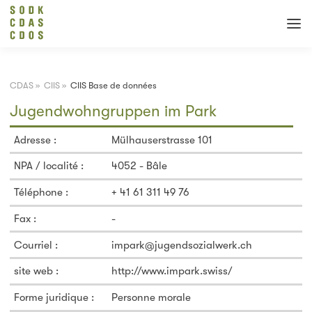
CDAS
»
CIIS
»
CIIS Base de données
Jugendwohngruppen im Park
Adresse :
Mülhauserstrasse 101
NPA / localité :
4052 - Bâle
Téléphone :
+ 41 61 311 49 76
Fax :
-
Courriel :
impark@jugendsozialwerk.ch
site web :
http://www.impark.swiss/
Forme juridique :
Personne morale