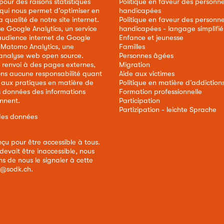
our des raisons statistiques
Politique en faveur des personn
 qui nous permet d’optimiser en
handicapées
qualité de notre site internet.
Politique en faveur des personn
ise Google Analytics, un service
handicapées - langage simplifié
audience internet de Google
Enfance et jeunesse
e Matomo Analytics, une
Familles
analyse web open source.
Personnes âgées
 renvoi à des pages externes,
Migration
ns aucune responsabilité quant
Aide aux victimes
 aux pratiques en matière de
Politique en matière d’addiction
s données des informations
Formation professionnelle
ennent.
Participation
Partizipation - leichte Sprache
des données
nçu pour être accessible à tous.
devait être inaccessible, nous
s de nous le signaler à cette
e@sodk.ch
.