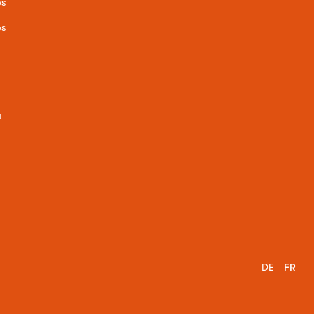
es
es
s
DE
FR