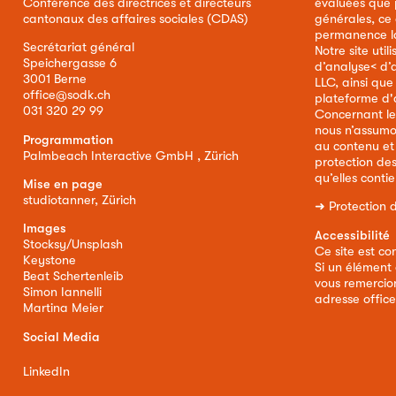
Conférence des directrices et directeurs
évaluées que p
cantonaux des affaires sociales (CDAS)
générales, ce
permanence la 
Secrétariat général
Notre site util
Speichergasse 6
d’analyse< d’
3001 Berne
LLC, ainsi qu
office@sodk.ch
plateforme d'
031 320 29 99
Concernant le
nous n’assumo
Programmation
au contenu et
Palmbeach Interactive GmbH , Zürich
protection de
qu’elles conti
Mise en page
studiotanner, Zürich
➜
Protection 
Images
Accessibilité
Stocksy/Unsplash
Ce site est co
Keystone
Si un élément 
Beat Schertenleib
vous remercion
Simon Iannelli
adresse
offic
Martina Meier
Social Media
LinkedIn