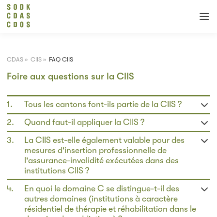
CDAS
»
CIIS
»
FAQ CIIS
Foire aux questions sur la CIIS
1.
Tous les cantons font-ils partie de la CIIS ?
2.
Quand faut-il appliquer la CIIS ?
Tous les cantons ainsi que la Principauté du Liechtenstein
sont membres de la CIIS et ont adhéré aux domaines A, B et
3.
La CIIS est-elle également valable pour des
a. lorsqu'une personne domiciliée en Suisse demande des
D (à l'exception d'AI). 19 cantons sont également signataires
mesures d'insertion professionnelle de
prestations et que
du domaine C.
l'assurance-invalidité exécutées dans des
b. la personne veut séjourner ou séjourne dans une
institutions CIIS ?
Pour plus d'informations:
Convention CIIS, Avenant 3
institution soumise à la CIIS et
c. lorsque le canton de domicile CIIS de la personne ne
4.
En quoi le domaine C se distingue-t-il des
Non, la CIIS (art. 3 al. 4 CIIS) ne peut être appliquée
coïncide pas avec le canton répondant de l'institution.
autres domaines (institutions à caractère
expressément pour les mesures d'insertion professionnelle au
résidentiel de thérapie et réhabilitation dans le
sens des dispositions de la loi fédérale sur l'assurance-