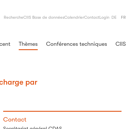
Recherche
CIIS Base de données
Calendrier
Contact
Login
DE
FR
cent
Thèmes
Conférences techniques
CIIS
 charge par
Contact
Secrétariat général CDAS