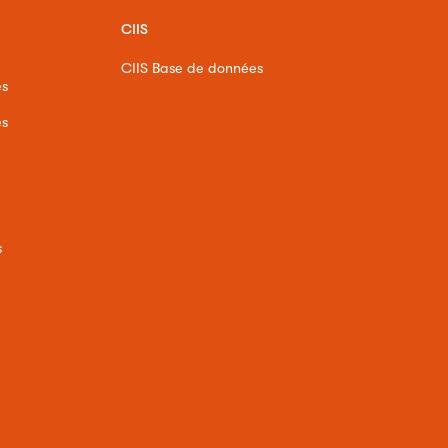
CIIS
CIIS Base de données
es
es
s