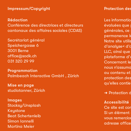
Impressum/Copyright
Protection de
Rédaction
Les informatio
Conférence des directrices et directeurs
évaluées que p
cantonaux des affaires sociales (CDAS)
générales, ce
permanence la 
Secrétariat général
Notre site util
Speichergasse 6
d’analyse< d’
3001 Berne
LLC, ainsi qu
office@sodk.ch
plateforme d'
031 320 29 99
Concernant le
nous n’assumo
Programmation
au contenu et
Palmbeach Interactive GmbH , Zürich
protection de
qu’elles conti
Mise en page
studiotanner, Zürich
➜
Protection 
Images
Accessibilité
Stocksy/Unsplash
Ce site est co
Keystone
Si un élément 
Beat Schertenleib
vous remercion
Simon Iannelli
adresse
offic
Martina Meier