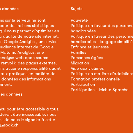
s données
Sujets
ns sur le serveur ne sont
Pauvreté
our des raisons statistiques
Politique en faveur des personn
 qui nous permet d’optimiser en
handicapées
qualité de notre site internet.
Politique en faveur des personn
ise Google Analytics, un service
handicapées - langage simplifié
audience internet de Google
Enfance et jeunesse
e Matomo Analytics, une
Familles
analyse web open source.
Personnes âgées
 renvoi à des pages externes,
Migration
ns aucune responsabilité quant
Aide aux victimes
 aux pratiques en matière de
Politique en matière d’addiction
s données des informations
Formation professionnelle
ennent.
Participation
Partizipation - leichte Sprache
des données
nçu pour être accessible à tous.
devait être inaccessible, nous
s de nous le signaler à cette
e@sodk.ch
.