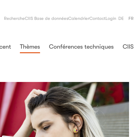
Recherche
CIIS Base de données
Calendrier
Contact
Login
DE
FR
cent
Thèmes
Conférences techniques
CIIS