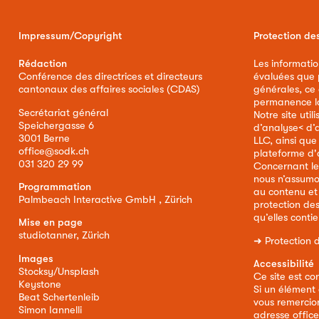
Impressum/Copyright
Protection de
Rédaction
Les informatio
Conférence des directrices et directeurs
évaluées que p
cantonaux des affaires sociales (CDAS)
générales, ce
permanence la 
Secrétariat général
Notre site util
Speichergasse 6
d’analyse< d’
3001 Berne
LLC, ainsi qu
office@sodk.ch
plateforme d'
031 320 29 99
Concernant le
nous n’assumo
Programmation
au contenu et
Palmbeach Interactive GmbH , Zürich
protection de
qu’elles conti
Mise en page
studiotanner, Zürich
➜
Protection 
Images
Accessibilité
Stocksy/Unsplash
Ce site est co
Keystone
Si un élément 
Beat Schertenleib
vous remercion
Simon Iannelli
adresse
offic