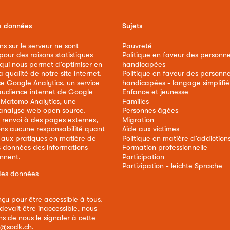
s données
Sujets
ns sur le serveur ne sont
Pauvreté
our des raisons statistiques
Politique en faveur des personn
 qui nous permet d’optimiser en
handicapées
qualité de notre site internet.
Politique en faveur des personn
ise Google Analytics, un service
handicapées - langage simplifié
audience internet de Google
Enfance et jeunesse
e Matomo Analytics, une
Familles
analyse web open source.
Personnes âgées
 renvoi à des pages externes,
Migration
ns aucune responsabilité quant
Aide aux victimes
 aux pratiques en matière de
Politique en matière d’addiction
s données des informations
Formation professionnelle
ennent.
Participation
Partizipation - leichte Sprache
des données
nçu pour être accessible à tous.
devait être inaccessible, nous
s de nous le signaler à cette
e@sodk.ch
.