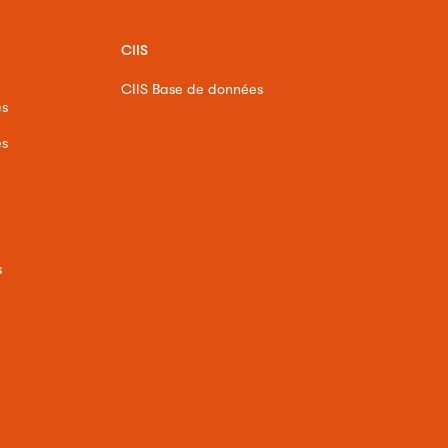
CIIS
CIIS Base de données
es
es
s