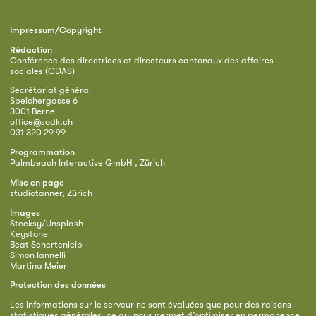
Impressum/Copyright
Rédaction
Conférence des directrices et directeurs cantonaux des affaires
sociales (CDAS)
Secrétariat général
Speichergasse 6
3001 Berne
office@sodk.ch
031 320 29 99
Programmation
Palmbeach Interactive GmbH , Zürich
Mise en page
studiotanner, Zürich
Images
Stocksy/Unsplash
Keystone
Beat Schertenleib
Simon Iannelli
Martina Meier
Protection des données
Les informations sur le serveur ne sont évaluées que pour des raisons
statistiques générales, ce qui nous permet d’optimiser en permanence