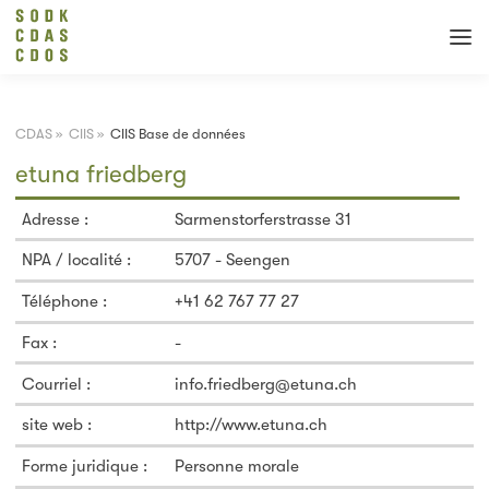
CDAS
»
CIIS
»
CIIS Base de données
etuna friedberg
Adresse :
Sarmenstorferstrasse 31
NPA / localité :
5707 - Seengen
Téléphone :
+41 62 767 77 27
Fax :
-
Courriel :
info.friedberg@etuna.ch
site web :
http://www.etuna.ch
Forme juridique :
Personne morale