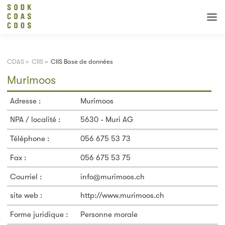
CDAS
»
CIIS
»
CIIS Base de données
Murimoos
Adresse :
Murimoos
NPA / localité :
5630 - Muri AG
Téléphone :
056 675 53 73
Fax :
056 675 53 75
Courriel :
info@murimoos.ch
site web :
http://www.murimoos.ch
Forme juridique :
Personne morale