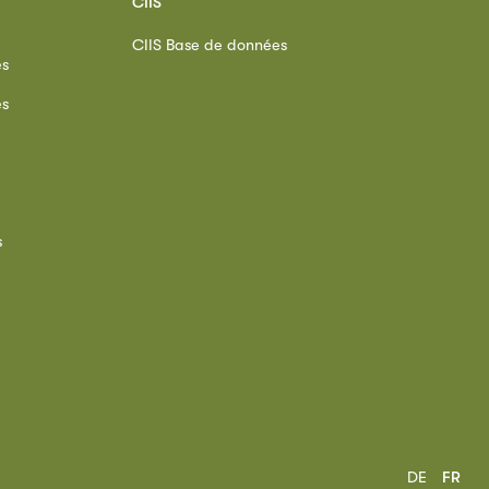
CIIS
CIIS Base de données
es
es
s
DE
FR