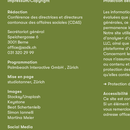
Impressum/Copyright
Protection de
Rédaction
Les informatio
Conférence des directrices et directeurs
évaluées que p
cantonaux des affaires sociales (CDAS)
générales, ce
permanence la 
Secrétariat général
Notre site util
Speichergasse 6
d’analyse< d’
3001 Berne
LLC, ainsi qu
office@sodk.ch
plateforme d'
031 320 29 99
Concernant le
nous n’assumo
Programmation
au contenu et
Palmbeach Interactive GmbH , Zürich
protection de
qu’elles conti
Mise en page
studiotanner, Zürich
➜
Protection 
Images
Accessibilité
Stocksy/Unsplash
Ce site est co
Keystone
Si un élément 
Beat Schertenleib
vous remercion
Simon Iannelli
adresse
offic
Martina Meier
Social Media