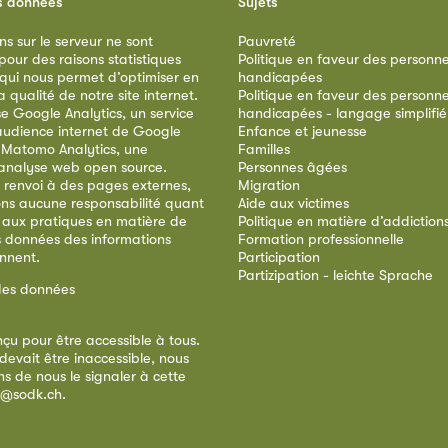
s données
Sujets
ns sur le serveur ne sont
Pauvreté
our des raisons statistiques
Politique en faveur des personn
 qui nous permet d’optimiser en
handicapées
qualité de notre site internet.
Politique en faveur des personn
ise Google Analytics, un service
handicapées - langage simplifié
audience internet de Google
Enfance et jeunesse
e Matomo Analytics, une
Familles
analyse web open source.
Personnes âgées
 renvoi à des pages externes,
Migration
ns aucune responsabilité quant
Aide aux victimes
 aux pratiques en matière de
Politique en matière d’addiction
s données des informations
Formation professionnelle
ennent.
Participation
Partizipation - leichte Sprache
des données
nçu pour être accessible à tous.
devait être inaccessible, nous
s de nous le signaler à cette
e@sodk.ch
.