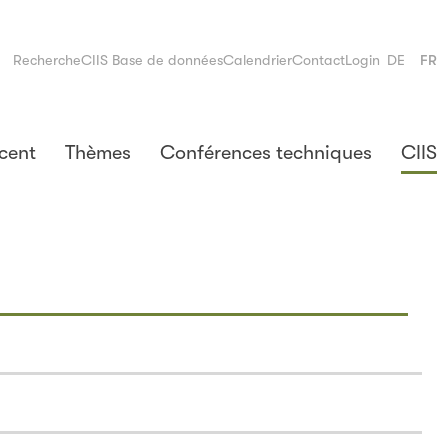
Recherche
CIIS Base de données
Calendrier
Contact
Login
DE
FR
cent
Thèmes
Conférences techniques
CIIS