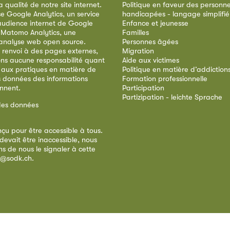
qualité de notre site internet.
Politique en faveur des personn
ise Google Analytics, un service
handicapées - langage simplifié
audience internet de Google
Enfance et jeunesse
e Matomo Analytics, une
Familles
analyse web open source.
Personnes âgées
 renvoi à des pages externes,
Migration
ns aucune responsabilité quant
Aide aux victimes
 aux pratiques en matière de
Politique en matière d’addiction
s données des informations
Formation professionnelle
ennent.
Participation
Partizipation - leichte Sprache
des données
nçu pour être accessible à tous.
devait être inaccessible, nous
s de nous le signaler à cette
e@sodk.ch
.