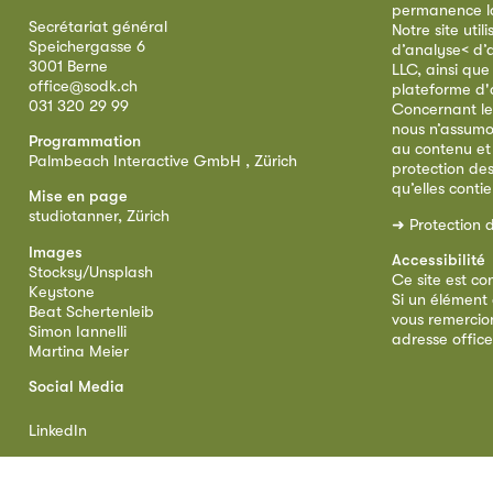
permanence la 
Secrétariat général
Notre site util
Speichergasse 6
d’analyse< d’
3001 Berne
LLC, ainsi qu
office@sodk.ch
plateforme d'
031 320 29 99
Concernant le
nous n’assumo
Programmation
au contenu et
Palmbeach Interactive GmbH , Zürich
protection de
qu’elles conti
Mise en page
studiotanner, Zürich
➜
Protection 
Images
Accessibilité
Stocksy/Unsplash
Ce site est co
Keystone
Si un élément 
Beat Schertenleib
vous remercion
Simon Iannelli
adresse
offic
Martina Meier
Social Media
LinkedIn