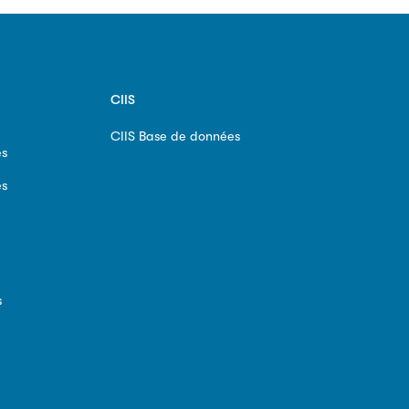
CIIS
CIIS Base de données
es
es
s