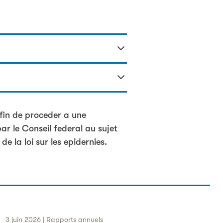
n extraordinaire declare en vertu
fin de proceder a une
par le Conseil federal au sujet
e la loi sur les epidernies.
3 juin 2026 | Rapports annuels