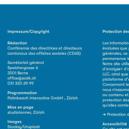
Impressum/Copyright
Protection de
Rédaction
Les informatio
Conférence des directrices et directeurs
évaluées que p
cantonaux des affaires sociales (CDAS)
générales, ce
permanence la 
Secrétariat général
Notre site util
Speichergasse 6
d’analyse< d’
3001 Berne
LLC, ainsi qu
office@sodk.ch
plateforme d'
031 320 29 99
Concernant le
nous n’assumo
Programmation
au contenu et
Palmbeach Interactive GmbH , Zürich
protection de
qu’elles conti
Mise en page
studiotanner, Zürich
➜
Protection 
Images
Accessibilité
Stocksy/Unsplash