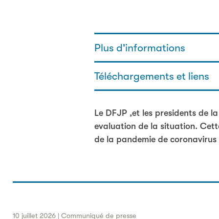
Plus d'informations
Téléchargements et liens
Jris Bischof - Responsable de 
031 320 29 90
jris.bischof@sodk.ch
Lettre circulaire aux cantons : l
Le DFJP ,et les presidents de 
de la loi sur les epldemies
evaluation de la situation. Cett
de la pandemie de coronavirus et
10 juillet 2026 | Communiqué de presse