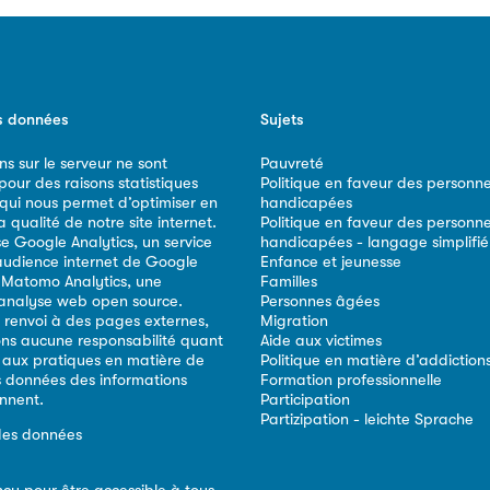
s données
Sujets
ns sur le serveur ne sont
Pauvreté
our des raisons statistiques
Politique en faveur des personn
 qui nous permet d’optimiser en
handicapées
qualité de notre site internet.
Politique en faveur des personn
ise Google Analytics, un service
handicapées - langage simplifié
audience internet de Google
Enfance et jeunesse
e Matomo Analytics, une
Familles
analyse web open source.
Personnes âgées
 renvoi à des pages externes,
Migration
ns aucune responsabilité quant
Aide aux victimes
 aux pratiques en matière de
Politique en matière d’addiction
s données des informations
Formation professionnelle
ennent.
Participation
Partizipation - leichte Sprache
des données