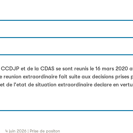
domaine
e point sur l'asile dans le contexte de l'etat de situatio
la CCDJP et de la CDAS se sont reunis le 16 mars 2020 a
e reunion extraordinaire fait suite aux decisions prises 
 de l'etat de situation extraordinaire declare en vertu d
4 juin 2026 | Prise de positon