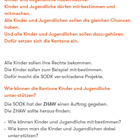
Kinder und Jugendliche dürfen mit·bestimmen und
mitmachen.
Alle Kinder und Jugendlichen sollen die gleichen Chancen
haben.
Und alle Kinder und Jugendlichen sollen dazu·gehören.
Dafür setzen sich die Kantone ein.
Alle Kinder sollen ihre Rechte bekommen.
Die Kinder sollen zum Beispiel mit·bestimmen.
Dafür macht die SODK ver·schiedene Projekte.
Wie können die Kantone Kinder und Jugendliche
unter·stützen?
Die SODK hat der
ZHAW
einen Auftrag gegeben.
Die ZHAW sollte heraus·finden:
Wie können Kinder und Jugendliche mit·bestimmen?
Wie kann man die Kinder und Jugendlichen dabei
unter·stützen?