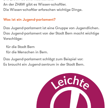
An der ZHAW gibt es Wissen·schaftler.
Die Wissen·schaftler erforschen wichtige Dinge.
Was ist ein Jugend·parlament?
Das Jugend·parlament ist eine Gruppe von Jugendlichen.
Das Jugend·parlament von der Stadt Bern macht wichtige
Vorschläge:
für die Stadt Bern
für die Menschen in Bern.
Das Jugend·parlament schlägt zum Beispiel vor:
Es braucht ein Jugend·zentrum in der Stadt Bern.