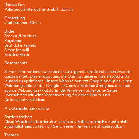
Realisation
Palmbeach Interactive GmbH , Zürich
Gestaltung
studiotanner, Zürich
Bilder
Stocksy/Unsplash
Keystone
Beat Schertenleib
Simon Iannelli
Martina Meier
Datenschutz
Server-Informationen werden nur zu allgemeinen statistischen Zwecken
ausgewertet. Dies erlaubt uns, die Qualität unseres Internet-Auftritts
laufend zu optimieren. Unsere Website benutzt Google Analytics, einen
Webanalysedienst der Google LLC, sowie Matomo Analytics, eine open-
source Webanalyse-Plattform. Bei Verweisen auf externe Seiten
übernehmen wir keine Verantwortung für deren Inhalte und
Datenschutzpraktiken.
➜
Datenschutzerklärung
Barrierefreiheit
Diese Website ist barrierefrei konzipiert. Falls einzelne Elemente nicht
zugänglich sind, bitten wir Sie um einen Hinweis an
office@sodk.ch
.
Themen