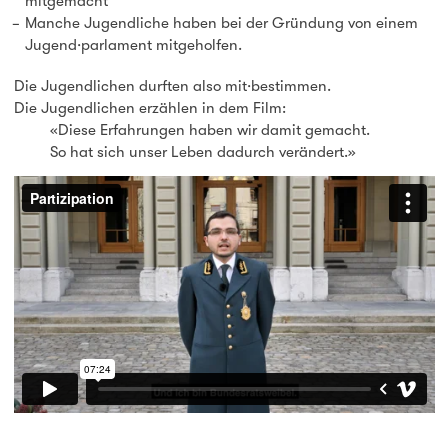
mitgemacht
Manche Jugendliche haben bei der Gründung von einem
Jugend·parlament mitgeholfen.
Die Jugendlichen durften also mit·bestimmen.
Die Jugendlichen erzählen in dem Film:
«Diese Erfahrungen haben wir damit gemacht.
So hat sich unser Leben dadurch verändert.»