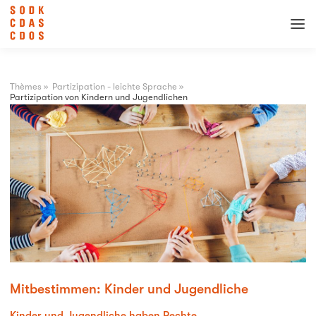
Thèmes
»
Partizipation - leichte Sprache
»
Partizipation von Kindern und Jugendlichen
Mitbestimmen: Kinder und Jugendliche
Kinder und Jugendliche haben Rechte.