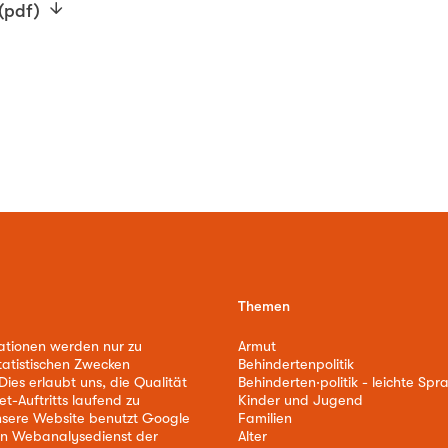
(pdf)
Themen
ationen werden nur zu
Armut
tatistischen Zwecken
Behindertenpolitik
ies erlaubt uns, die Qualität
Behinderten·politik - leichte Spr
et-Auftritts laufend zu
Kinder und Jugend
nsere Website benutzt Google
Familien
nen Webanalysedienst der
Alter