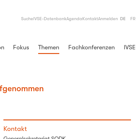
Suche
IVSE-Datenbank
Agenda
Kontakt
Anmelden
DE
FR
on
Fokus
Themen
Fachkonferenzen
IVSE
aufgenommen
Kontakt
Generalsekretariat SODK