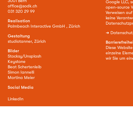
3001 Bern
Google LLC, s
office@sodk.ch
open-source W
031 320 29 99
Verweisen auf
keine Verantw
Realisation
Datenschutzpr
Palmbeach Interactive GmbH , Zürich
➜
Datenschut
Gestaltung
studiotanner, Zürich
Barrierefreihe
Diese Website i
Bilder
einzelne Eleme
Stocksy/Unsplash
wir Sie um ei
Keystone
Beat Schertenleib
Simon Iannelli
Martina Meier
Social Media
LinkedIn