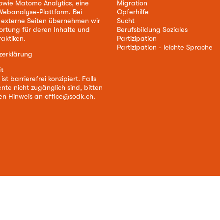
owie Matomo Analytics, eine
Migration
ebanalyse-Plattform. Bei
Opferhilfe
 externe Seiten übernehmen wir
Sucht
ortung für deren Inhalte und
Berufsbildung Soziales
aktiken.
Partizipation
Partizipation - leichte Sprache
zerklärung
it
st barrierefrei konzipiert. Falls
nte nicht zugänglich sind, bitten
nen Hinweis an
office@sodk.ch
.