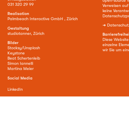
open-source W
031 320 29 99
Verweisen auf
keine Verantw
Realisation
Datenschutzpr
Palmbeach Interactive GmbH , Zürich
➜
Datenschut
Gestaltung
studiotanner, Zürich
Barrierefreihe
Diese Website i
Bilder
einzelne Eleme
Stocksy/Unsplash
wir Sie um ei
Keystone
Beat Schertenleib
Simon Iannelli
Martina Meier
Social Media
LinkedIn