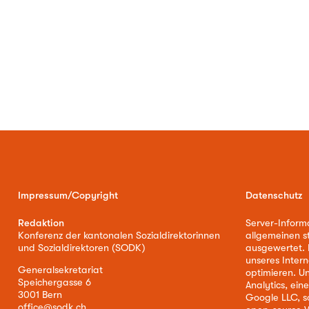
Impressum/Copyright
Datenschutz
Redaktion
Server-Inform
Konferenz der kantonalen Sozialdirektorinnen
allgemeinen s
und Sozialdirektoren (SODK)
ausgewertet. D
unseres Intern
Generalsekretariat
optimieren. U
Speichergasse 6
Analytics, ei
3001 Bern
Google LLC, s
office@sodk.ch