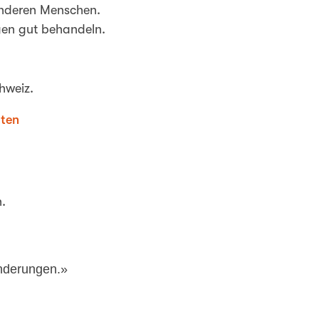
anderen Menschen.
gen gut behandeln.
hweiz.
hten
.
nderungen.»