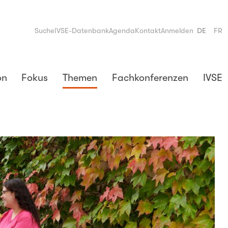
Suche
IVSE-Datenbank
Agenda
Kontakt
Anmelden
DE
FR
on
Fokus
Themen
Fachkonferenzen
IVSE