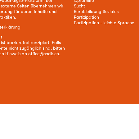
ebanalyse-Plattform. Bei
Opferhilfe
 externe Seiten übernehmen wir
Sucht
ortung für deren Inhalte und
Berufsbildung Soziales
aktiken.
Partizipation
Partizipation - leichte Sprache
zerklärung
it
st barrierefrei konzipiert. Falls
nte nicht zugänglich sind, bitten
nen Hinweis an
office@sodk.ch
.