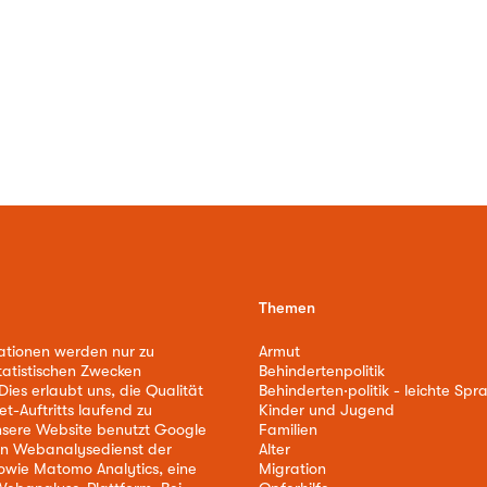
Themen
ationen werden nur zu
Armut
tatistischen Zwecken
Behindertenpolitik
ies erlaubt uns, die Qualität
Behinderten·politik - leichte Spr
et-Auftritts laufend zu
Kinder und Jugend
nsere Website benutzt Google
Familien
nen Webanalysedienst der
Alter
owie Matomo Analytics, eine
Migration