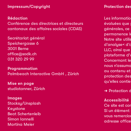
Impressum/Copyright
Protection de
Rédaction
Les informatio
Conférence des directrices et directeurs
évaluées que p
cantonaux des affaires sociales (CDAS)
générales, ce
permanence la 
Secrétariat général
Notre site util
Speichergasse 6
d’analyse< d’
3001 Berne
LLC, ainsi qu
office@sodk.ch
plateforme d'
031 320 29 99
Concernant le
nous n’assumo
Programmation
au contenu et
Palmbeach Interactive GmbH , Zürich
protection de
qu’elles conti
Mise en page
studiotanner, Zürich
➜
Protection 
Images
Accessibilité
Stocksy/Unsplash
Ce site est co
Keystone
Si un élément 
Beat Schertenleib
vous remercion
Simon Iannelli
adresse
offic
Martina Meier