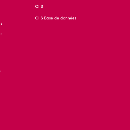
CIIS
CIIS Base de données
es
es
s