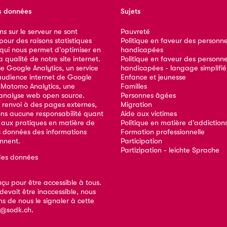
s données
Sujets
ns sur le serveur ne sont
Pauvreté
our des raisons statistiques
Politique en faveur des personn
 qui nous permet d’optimiser en
handicapées
qualité de notre site internet.
Politique en faveur des personn
ise Google Analytics, un service
handicapées - langage simplifié
audience internet de Google
Enfance et jeunesse
e Matomo Analytics, une
Familles
analyse web open source.
Personnes âgées
 renvoi à des pages externes,
Migration
ns aucune responsabilité quant
Aide aux victimes
 aux pratiques en matière de
Politique en matière d’addiction
s données des informations
Formation professionnelle
ennent.
Participation
Partizipation - leichte Sprache
des données
nçu pour être accessible à tous.
devait être inaccessible, nous
s de nous le signaler à cette
e@sodk.ch
.