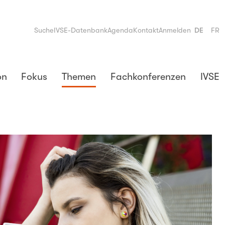
Suche
IVSE-Datenbank
Agenda
Kontakt
Anmelden
DE
FR
on
Fokus
Themen
Fachkonferenzen
IVSE