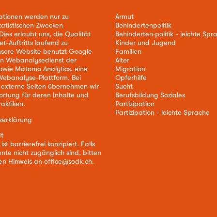
ationen werden nur zu
Armut
tatistischen Zwecken
Behindertenpolitik
ies erlaubt uns, die Qualität
Behinderten·politik - leichte Spr
et-Auftritts laufend zu
Kinder und Jugend
nsere Website benutzt Google
Familien
nen Webanalysedienst der
Alter
owie Matomo Analytics, eine
Migration
ebanalyse-Plattform. Bei
Opferhilfe
 externe Seiten übernehmen wir
Sucht
ortung für deren Inhalte und
Berufsbildung Soziales
aktiken.
Partizipation
Partizipation - leichte Sprache
zerklärung
it
st barrierefrei konzipiert. Falls
nte nicht zugänglich sind, bitten
nen Hinweis an
office@sodk.ch
.