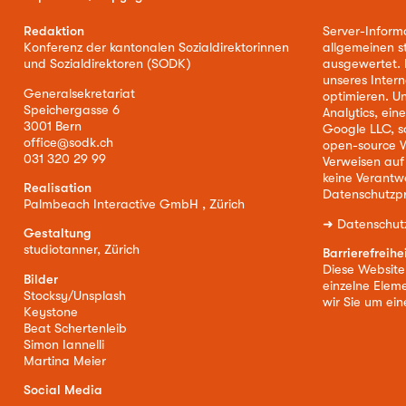
Redaktion
Server-Inform
Konferenz der kantonalen Sozialdirektorinnen
allgemeinen s
und Sozialdirektoren (SODK)
ausgewertet. D
unseres Intern
Generalsekretariat
optimieren. U
Speichergasse 6
Analytics, ei
3001 Bern
Google LLC, s
office@sodk.ch
open-source W
031 320 29 99
Verweisen auf
keine Verantw
Realisation
Datenschutzpr
Palmbeach Interactive GmbH , Zürich
➜
Datenschut
Gestaltung
studiotanner, Zürich
Barrierefreihe
Diese Website i
Bilder
einzelne Eleme
Stocksy/Unsplash
wir Sie um ei
Keystone
Beat Schertenleib
Simon Iannelli
Martina Meier
Social Media