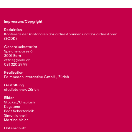
Impressum/Copyright
Redaktion
Konferenz der kantonalen Sozialdirektorinnen und Sozialdirektoren
(SODK)
Generalsekretariat
Speichergasse 6
3001 Bern
office@sodk.ch
031 320 29 99
Realisation
Palmbeach Interactive GmbH , Zürich
Gestaltung
studiotanner, Zürich
Bilder
Stocksy/Unsplash
Keystone
Beat Schertenleib
Simon Iannelli
Martina Meier
Datenschutz