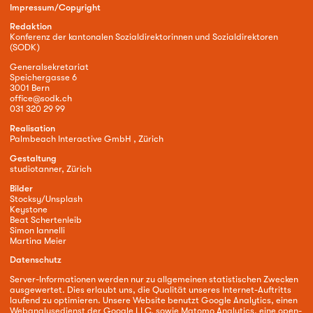
Impressum/Copyright
Redaktion
Konferenz der kantonalen Sozialdirektorinnen und Sozialdirektoren
(SODK)
Generalsekretariat
Speichergasse 6
3001 Bern
office@sodk.ch
031 320 29 99
Realisation
Palmbeach Interactive GmbH , Zürich
Gestaltung
studiotanner, Zürich
Bilder
Stocksy/Unsplash
Keystone
Beat Schertenleib
Simon Iannelli
Martina Meier
Datenschutz
Server-Informationen werden nur zu allgemeinen statistischen Zwecken
ausgewertet. Dies erlaubt uns, die Qualität unseres Internet-Auftritts
laufend zu optimieren. Unsere Website benutzt Google Analytics, einen
Webanalysedienst der Google LLC, sowie Matomo Analytics, eine open-