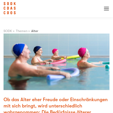
SODK
»
Themen
»
Alter
Ob das Alter eher Freude oder Einschränkungen
mit sich bringt, wird unterschiedlich
wahrgenommen: Die Bedürfnisse älterer