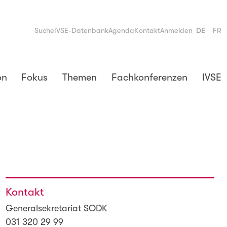
Suche
IVSE-Datenbank
Agenda
Kontakt
Anmelden
DE
FR
on
Fokus
Themen
Fachkonferenzen
IVSE
Kontakt
Generalsekretariat SODK
031 320 29 99