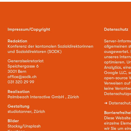
Impressum/Copyright
Datenschutz
Redaktion
Server-Inform
Konferenz der kantonalen Sozialdirektorinnen
allgemeinen s
und Sozialdirektoren (SODK)
ausgewertet. D
unseres Intern
Generalsekretariat
optimieren. U
Speichergasse 6
Analytics, ei
3001 Bern
Google LLC, s
office@sodk.ch
open-source W
031 320 29 99
Verweisen auf
keine Verantw
Realisation
Datenschutzpr
Palmbeach Interactive GmbH , Zürich
➜
Datenschut
Gestaltung
studiotanner, Zürich
Barrierefreihe
Diese Website i
Bilder
einzelne Eleme
Stocksy/Unsplash
wir Sie um ei