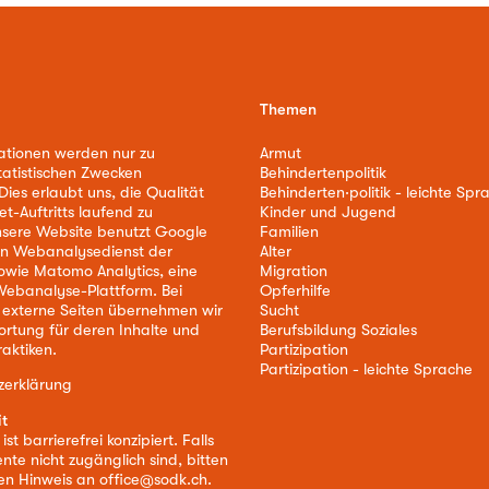
Themen
ationen werden nur zu
Armut
tatistischen Zwecken
Behindertenpolitik
ies erlaubt uns, die Qualität
Behinderten·politik - leichte Spr
et-Auftritts laufend zu
Kinder und Jugend
nsere Website benutzt Google
Familien
nen Webanalysedienst der
Alter
owie Matomo Analytics, eine
Migration
ebanalyse-Plattform. Bei
Opferhilfe
 externe Seiten übernehmen wir
Sucht
ortung für deren Inhalte und
Berufsbildung Soziales
aktiken.
Partizipation
Partizipation - leichte Sprache
zerklärung
it
st barrierefrei konzipiert. Falls
nte nicht zugänglich sind, bitten
nen Hinweis an
office@sodk.ch
.