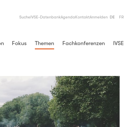
Suche
IVSE-Datenbank
Agenda
Kontakt
Anmelden
DE
FR
on
Fokus
Themen
Fachkonferenzen
IVSE