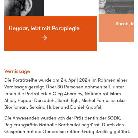
Sarah, leb
Heydar, lebt mit Paraplegie
Vernissage
Die Porträtreihe wurde am 24. April 2024 im Rahmen einer
Vernissage gezeigt. Über 80 Personen nahmen teil, unter
ihnen die Porträtierten Oleg Aborniev, Nationalrat Islam
Alijaj, Heydar Dorzadeh, Sarah Egli, Michel Fornasier aka
Bionicman, Seraina Huber und Daniel Knöpfel.
Die Anwesenden wurden von der Präsidentin der SODK,
Regierungsrätin Nathalie Barthoulot begrüsst. Durch das
Gespräch hat die Generalsekretärin Gaby Szöllösy geführt.