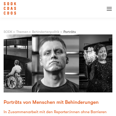
SODK
»
Themen
»
Behindertenpolitik
»
Porträts
Porträts von Menschen mit Behinderungen
In Zusammenarbeit mit den Reporter:innen ohne Barrieren