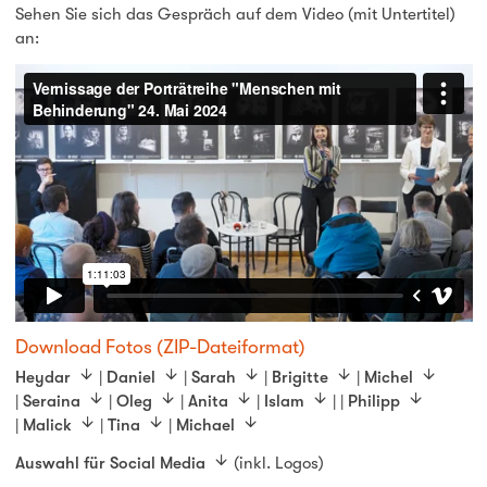
Sehen Sie sich das Gespräch auf dem Video (mit Untertitel)
an:
Download Fotos (ZIP-Dateiformat)
Heydar
|
Daniel
|
Sarah
|
Brigitte
|
Michel
|
Seraina
|
Oleg
|
Anita
|
Islam
| |
Philipp
|
Malick
|
Tina
|
Michael
Auswahl für Social Media
(inkl. Logos)