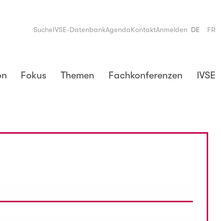
Suche
IVSE-Datenbank
Agenda
Kontakt
Anmelden
DE
FR
on
Fokus
Themen
Fachkonferenzen
IVSE