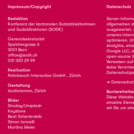
Impressum/Copyright
Datenschutz
Redaktion
Server-Inform
Konferenz der kantonalen Sozialdirektorinnen
allgemeinen s
und Sozialdirektoren (SODK)
ausgewertet. D
unseres Intern
Generalsekretariat
optimieren. U
Speichergasse 6
Analytics, ei
3001 Bern
Google LLC, s
office@sodk.ch
open-source W
031 320 29 99
Verweisen auf
keine Verantw
Realisation
Datenschutzpr
Palmbeach Interactive GmbH , Zürich
➜
Datenschut
Gestaltung
studiotanner, Zürich
Barrierefreihe
Diese Website i
Bilder
einzelne Eleme
Stocksy/Unsplash
wir Sie um ei
Keystone
Beat Schertenleib
Simon Iannelli
Martina Meier