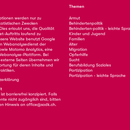
Themen
ationen werden nur zu
Armut
tatistischen Zwecken
Behindertenpolitik
ies erlaubt uns, die Qualität
Behinderten·politik - leichte Spr
et-Auftritts laufend zu
Kinder und Jugend
nsere Website benutzt Google
Familien
nen Webanalysedienst der
Alter
owie Matomo Analytics, eine
Migration
ebanalyse-Plattform. Bei
Opferhilfe
 externe Seiten übernehmen wir
Sucht
ortung für deren Inhalte und
Berufsbildung Soziales
aktiken.
Partizipation
Partizipation - leichte Sprache
zerklärung
it
st barrierefrei konzipiert. Falls
nte nicht zugänglich sind, bitten
nen Hinweis an
office@sodk.ch
.