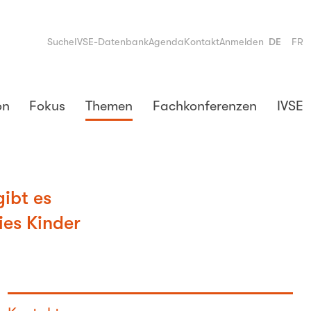
Suche
IVSE-Datenbank
Agenda
Kontakt
Anmelden
DE
FR
on
Fokus
Themen
Fachkonferenzen
IVSE
gibt es
ies Kinder