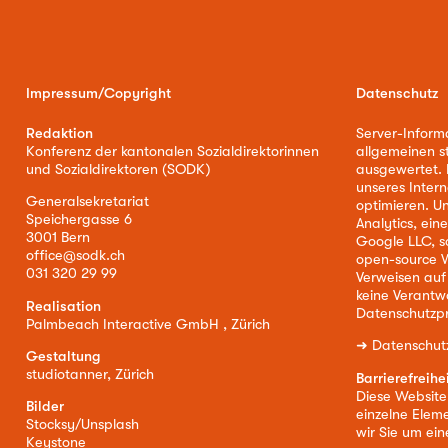
Impressum/Copyright
Datenschutz
Redaktion
Server-Inform
Konferenz der kantonalen Sozialdirektorinnen
allgemeinen s
und Sozialdirektoren (SODK)
ausgewertet. D
unseres Intern
Generalsekretariat
optimieren. U
Speichergasse 6
Analytics, ei
3001 Bern
Google LLC, s
office@sodk.ch
open-source W
031 320 29 99
Verweisen auf
keine Verantw
Realisation
Datenschutzpr
Palmbeach Interactive GmbH , Zürich
➜
Datenschut
Gestaltung
studiotanner, Zürich
Barrierefreihe
Diese Website i
Bilder
einzelne Eleme
Stocksy/Unsplash
wir Sie um ei
Keystone