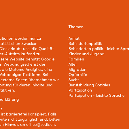
Themen
ationen werden nur zu
Armut
tatistischen Zwecken
Behindertenpolitik
ies erlaubt uns, die Qualität
Behinderten·politik - leichte Spr
et-Auftritts laufend zu
Kinder und Jugend
nsere Website benutzt Google
Familien
nen Webanalysedienst der
Alter
owie Matomo Analytics, eine
Migration
ebanalyse-Plattform. Bei
Opferhilfe
 externe Seiten übernehmen wir
Sucht
ortung für deren Inhalte und
Berufsbildung Soziales
aktiken.
Partizipation
Partizipation - leichte Sprache
zerklärung
it
st barrierefrei konzipiert. Falls
nte nicht zugänglich sind, bitten
nen Hinweis an
office@sodk.ch
.