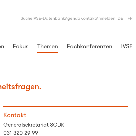
Suche
IVSE-Datenbank
Agenda
Kontakt
Anmelden
DE
FR
on
Fokus
Themen
Fachkonferenzen
IVSE
eitsfragen.
Kontakt
Generalsekretariat SODK
031 320 29 99