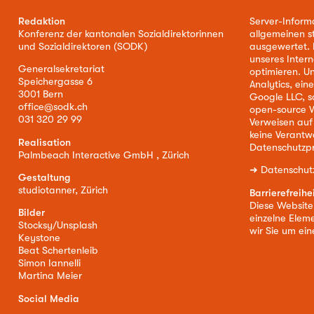
Redaktion
Server-Inform
Konferenz der kantonalen Sozialdirektorinnen
allgemeinen s
und Sozialdirektoren (SODK)
ausgewertet. D
unseres Intern
Generalsekretariat
optimieren. U
Speichergasse 6
Analytics, ei
3001 Bern
Google LLC, s
office@sodk.ch
open-source W
031 320 29 99
Verweisen auf
keine Verantw
Realisation
Datenschutzpr
Palmbeach Interactive GmbH , Zürich
➜
Datenschut
Gestaltung
studiotanner, Zürich
Barrierefreihe
Diese Website i
Bilder
einzelne Eleme
Stocksy/Unsplash
wir Sie um ei
Keystone
Beat Schertenleib
Simon Iannelli
Martina Meier
Social Media