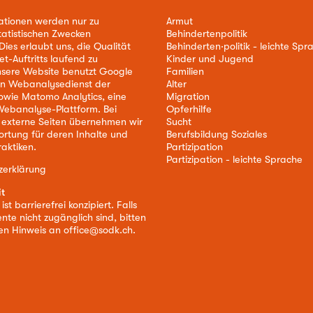
ationen werden nur zu
Armut
tatistischen Zwecken
Behindertenpolitik
ies erlaubt uns, die Qualität
Behinderten·politik - leichte Spr
et-Auftritts laufend zu
Kinder und Jugend
nsere Website benutzt Google
Familien
nen Webanalysedienst der
Alter
owie Matomo Analytics, eine
Migration
ebanalyse-Plattform. Bei
Opferhilfe
 externe Seiten übernehmen wir
Sucht
ortung für deren Inhalte und
Berufsbildung Soziales
aktiken.
Partizipation
Partizipation - leichte Sprache
zerklärung
it
st barrierefrei konzipiert. Falls
nte nicht zugänglich sind, bitten
nen Hinweis an
office@sodk.ch
.