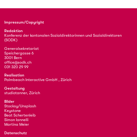
Impressum/Copyright
Redaktion
Konferenz der kantonalen Sozialdirektorinnen und Sozialdirektoren
(SODK)
Generalsekretariat
Speichergasse 6
3001 Bern
office@sodk.ch
031 320 29 99
Realisation
Palmbeach Interactive GmbH , Zürich
Gestaltung
studiotanner, Zürich
Bilder
Stocksy/Unsplash
Keystone
Beat Schertenleib
Simon Iannelli
Martina Meier
Datenschutz