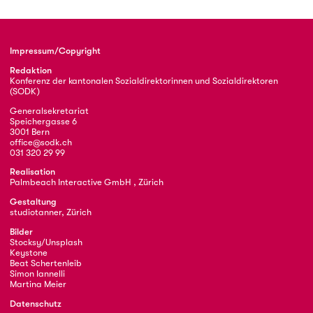
Impressum/Copyright
Redaktion
Konferenz der kantonalen Sozialdirektorinnen und Sozialdirektoren
(SODK)
Generalsekretariat
Speichergasse 6
3001 Bern
office@sodk.ch
031 320 29 99
Realisation
Palmbeach Interactive GmbH , Zürich
Gestaltung
studiotanner, Zürich
Bilder
Stocksy/Unsplash
Keystone
Beat Schertenleib
Simon Iannelli
Martina Meier
Datenschutz