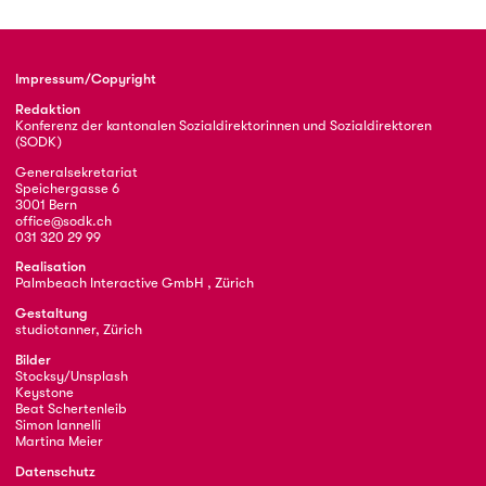
Impressum/Copyright
Redaktion
Konferenz der kantonalen Sozialdirektorinnen und Sozialdirektoren
(SODK)
Generalsekretariat
Speichergasse 6
3001 Bern
office@sodk.ch
031 320 29 99
Realisation
Palmbeach Interactive GmbH , Zürich
Gestaltung
studiotanner, Zürich
Bilder
Stocksy/Unsplash
Keystone
Beat Schertenleib
Simon Iannelli
Martina Meier
Datenschutz