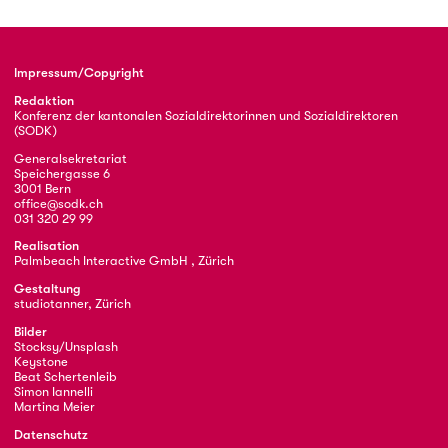
Impressum/Copyright
Redaktion
Konferenz der kantonalen Sozialdirektorinnen und Sozialdirektoren
(SODK)
Generalsekretariat
Speichergasse 6
3001 Bern
office@sodk.ch
031 320 29 99
Realisation
Palmbeach Interactive GmbH , Zürich
Gestaltung
studiotanner, Zürich
Bilder
Stocksy/Unsplash
Keystone
Beat Schertenleib
Simon Iannelli
Martina Meier
Datenschutz