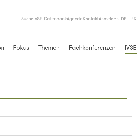
Suche
IVSE-Datenbank
Agenda
Kontakt
Anmelden
DE
FR
on
Fokus
Themen
Fachkonferenzen
IVSE