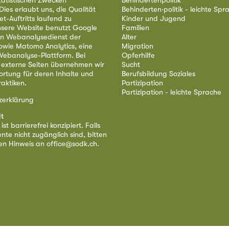
tatistischen Zwecken
Behindertenpolitik
ies erlaubt uns, die Qualität
Behinderten·politik - leichte Spr
et-Auftritts laufend zu
Kinder und Jugend
nsere Website benutzt Google
Familien
nen Webanalysedienst der
Alter
owie Matomo Analytics, eine
Migration
ebanalyse-Plattform. Bei
Opferhilfe
 externe Seiten übernehmen wir
Sucht
ortung für deren Inhalte und
Berufsbildung Soziales
aktiken.
Partizipation
Partizipation - leichte Sprache
zerklärung
it
st barrierefrei konzipiert. Falls
nte nicht zugänglich sind, bitten
nen Hinweis an
office@sodk.ch
.