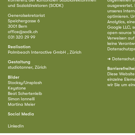
Konferenz der kantonalen Sozialdirektorinnen
allgemeinen s
und Sozialdirektoren (SODK)
ausgewertet. D
unseres Intern
Generalsekretariat
optimieren. U
Speichergasse 6
Analytics, ei
3001 Bern
Google LLC, s
office@sodk.ch
open-source W
031 320 29 99
Verweisen auf
keine Verantw
Realisation
Datenschutzpr
Palmbeach Interactive GmbH , Zürich
➜
Datenschut
Gestaltung
studiotanner, Zürich
Barrierefreihe
Diese Website i
Bilder
einzelne Eleme
Stocksy/Unsplash
wir Sie um ei
Keystone
Beat Schertenleib
Simon Iannelli
Martina Meier
Social Media
LinkedIn