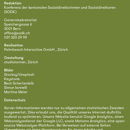
Redaktion
Konferenz der kantonalen Sozialdirektorinnen und Sozialdirektoren
(SODK)
Generalsekretariat
Speichergasse 6
3001 Bern
office@sodk.ch
031 320 29 99
Realisation
Palmbeach Interactive GmbH , Zürich
Gestaltung
studiotanner, Zürich
Bilder
Stocksy/Unsplash
Keystone
Beat Schertenleib
Simon Iannelli
Martina Meier
Datenschutz
Server-Informationen werden nur zu allgemeinen statistischen Zwecken
ausgewertet. Dies erlaubt uns, die Qualität unseres Internet-Auftritts
laufend zu optimieren. Unsere Website benutzt Google Analytics, einen
Webanalysedienst der Google LLC, sowie Matomo Analytics, eine open-
source Webanalyse-Plattform. Bei Verweisen auf externe Seiten
übernehmen wir keine Verantwortung für deren Inhalte und