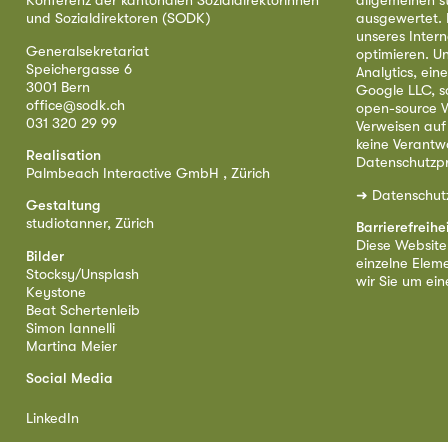
Konferenz der kantonalen Sozialdirektorinnen
allgemeinen s
und Sozialdirektoren (SODK)
ausgewertet. D
unseres Intern
Generalsekretariat
optimieren. U
Speichergasse 6
Analytics, ei
3001 Bern
Google LLC, s
office@sodk.ch
open-source W
031 320 29 99
Verweisen auf
keine Verantw
Realisation
Datenschutzpr
Palmbeach Interactive GmbH , Zürich
➜
Datenschut
Gestaltung
studiotanner, Zürich
Barrierefreihe
Diese Website i
Bilder
einzelne Eleme
Stocksy/Unsplash
wir Sie um ei
Keystone
Beat Schertenleib
Simon Iannelli
Martina Meier
Social Media
LinkedIn