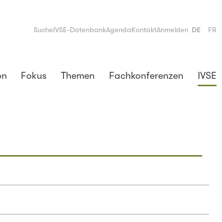
Suche
IVSE-Datenbank
Agenda
Kontakt
Anmelden
DE
FR
on
Fokus
Themen
Fachkonferenzen
IVSE