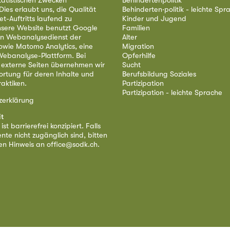
tatistischen Zwecken
Behindertenpolitik
ies erlaubt uns, die Qualität
Behinderten·politik - leichte Spr
et-Auftritts laufend zu
Kinder und Jugend
nsere Website benutzt Google
Familien
nen Webanalysedienst der
Alter
owie Matomo Analytics, eine
Migration
ebanalyse-Plattform. Bei
Opferhilfe
 externe Seiten übernehmen wir
Sucht
ortung für deren Inhalte und
Berufsbildung Soziales
aktiken.
Partizipation
Partizipation - leichte Sprache
zerklärung
it
st barrierefrei konzipiert. Falls
nte nicht zugänglich sind, bitten
nen Hinweis an
office@sodk.ch
.