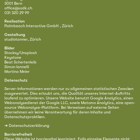
3001 Bern
office@sodk.ch
031 320 29 99
Realisation
Palmbeach Interactive GmbH , Zürich
Gestaltung
studiotanner, Zürich
Bilder
Stocksy/Unsplash
Keystone
Beat Schertenleib
Simon Iannelli
Martina Meier
Datenschutz
Server-Informationen werden nur zu allgemeinen statistischen Zwecken
ausgewertet. Dies erlaubt uns, die Qualität unseres Internet-Auftritts
laufend zu optimieren. Unsere Website benutzt Google Analytics, einen
Webanalysedienst der Google LLC, sowie Matomo Analytics, eine open-
source Webanalyse-Plattform. Bei Verweisen auf externe Seiten
übernehmen wir keine Verantwortung für deren Inhalte und
Datenschutzpraktiken.
➜
Datenschutzerklärung
Barrierefreiheit
Diese Website ist barrierefrei konzipiert. Falls einzelne Elemente nicht