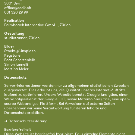
3001 Bern
office@sodk.ch
031 320 29 99
Realisation
Palmbeach Interactive GmbH , Zürich
Gestaltung
studiotanner, Zürich
Bilder
Stocksy/Unsplash
Keystone
Beat Schertenleib
Simon Iannelli
Martina Meier
Datenschutz
Server-Informationen werden nur zu allgemeinen statistischen Zwecken
ausgewertet. Dies erlaubt uns, die Qualität unseres Internet-Auftritts
laufend zu optimieren. Unsere Website benutzt Google Analytics, einen
Webanalysedienst der Google LLC, sowie Matomo Analytics, eine open-
source Webanalyse-Plattform. Bei Verweisen auf externe Seiten
übernehmen wir keine Verantwortung für deren Inhalte und
Datenschutzpraktiken.
➜
Datenschutzerklärung
Barrierefreiheit
Diese Website ist barrierefrei konzipiert. Falls einzelne Elemente nicht