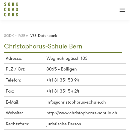
SODK
»
IVSE
»
IVSE-Datenbank
Christophorus-Schule Bern
Adresse:
Wegmühlegässli 103
PLZ / Ort:
3065 - Bolligen
Telefon:
+41 31 351 53 94
Fax:
+41 31 351 54 24
E-Mail:
info@christophorus-schule.ch
Website:
http://www.christophorus-schule.ch
Rechtsform:
juristische Person