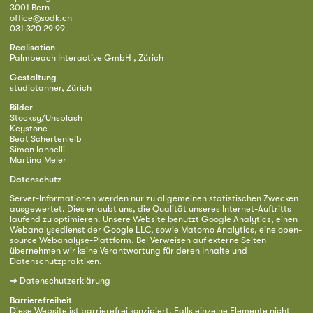
3001 Bern
office@sodk.ch
031 320 29 99
Realisation
Palmbeach Interactive GmbH , Zürich
Gestaltung
studiotanner, Zürich
Bilder
Stocksy/Unsplash
Keystone
Beat Schertenleib
Simon Iannelli
Martina Meier
Datenschutz
Server-Informationen werden nur zu allgemeinen statistischen Zwecken
ausgewertet. Dies erlaubt uns, die Qualität unseres Internet-Auftritts
laufend zu optimieren. Unsere Website benutzt Google Analytics, einen
Webanalysedienst der Google LLC, sowie Matomo Analytics, eine open-
source Webanalyse-Plattform. Bei Verweisen auf externe Seiten
übernehmen wir keine Verantwortung für deren Inhalte und
Datenschutzpraktiken.
➜
Datenschutzerklärung
Barrierefreiheit
Diese Website ist barrierefrei konzipiert. Falls einzelne Elemente nicht