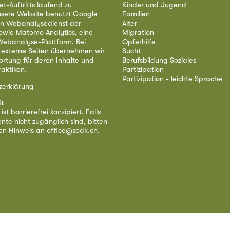
et-Auftritts laufend zu
Kinder und Jugend
nsere Website benutzt Google
Familien
nen Webanalysedienst der
Alter
owie Matomo Analytics, eine
Migration
ebanalyse-Plattform. Bei
Opferhilfe
 externe Seiten übernehmen wir
Sucht
ortung für deren Inhalte und
Berufsbildung Soziales
aktiken.
Partizipation
Partizipation - leichte Sprache
zerklärung
it
st barrierefrei konzipiert. Falls
nte nicht zugänglich sind, bitten
nen Hinweis an
office@sodk.ch
.