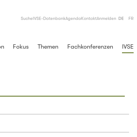
Suche
IVSE-Datenbank
Agenda
Kontakt
Anmelden
DE
FR
on
Fokus
Themen
Fachkonferenzen
IVSE