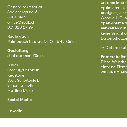
unseres Intern
Generalsekretariat
optimieren. U
Speichergasse 6
Analytics, ei
3001 Bern
Google LLC, s
office@sodk.ch
open-source W
031 320 29 99
Verweisen auf
keine Verantw
Realisation
Datenschutzpr
Palmbeach Interactive GmbH , Zürich
➜
Datenschut
Gestaltung
studiotanner, Zürich
Barrierefreihe
Diese Website i
Bilder
einzelne Eleme
Stocksy/Unsplash
wir Sie um ei
Keystone
Beat Schertenleib
Simon Iannelli
Martina Meier
Social Media
LinkedIn