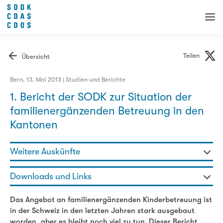
Teilen
Übersicht
Bern, 13. Mai 2013 | Studien und Berichte
1. Bericht der SODK zur Situation der
familienergänzenden Betreuung in den
Kantonen
Weitere Auskünfte
Martin Allemann - Fachbereichsleiter
Downloads und Links
031 320 29 97
martin.allemann@sodk.ch
1. Bericht der SODK zur Situation der familienergänzenden
Das Angebot an familienergänzenden Kinderbetreuung ist
Betreuung in den Kantonen
in der Schweiz in den letzten Jahren stark ausgebaut
worden, aber es bleibt noch viel zu tun. Dieser Bericht