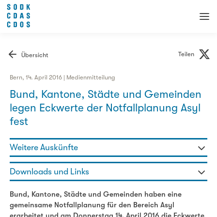
Teilen
Übersicht
Bern, 14. April 2016 | Medienmitteilung
Bund, Kantone, Städte und Gemeinden
legen Eckwerte der Notfallplanung Asyl
fest
Weitere Auskünfte
Jris Bischof - Fachbereichsleiterin
Downloads und Links
031 320 29 90
jris.bischof@sodk.ch
Medienmitteilung SODK, KKJPD, EJPD: Bund, Kantone,
Bund, Kantone, Städte und Gemeinden haben eine
Städte und Gemeinden legen Eckwerte der
gemeinsame Notfallplanung für den Bereich Asyl
Notfallplanung Asyl fest
erarbeitet und am Donnerstag 14. April 2016 die Eckwerte