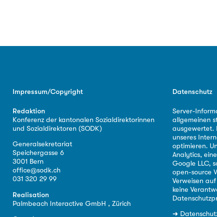
Impressum/Copyright
Datenschutz
Redaktion
Server-Inform
Konferenz der kantonalen Sozialdirektorinnen
allgemeinen s
und Sozialdirektoren (SODK)
ausgewertet. D
unseres Intern
Generalsekretariat
optimieren. U
Speichergasse 6
Analytics, ei
3001 Bern
Google LLC, s
office@sodk.ch
open-source W
031 320 29 99
Verweisen auf
keine Verantw
Realisation
Datenschutzpr
Palmbeach Interactive GmbH , Zürich
➜
Datenschut