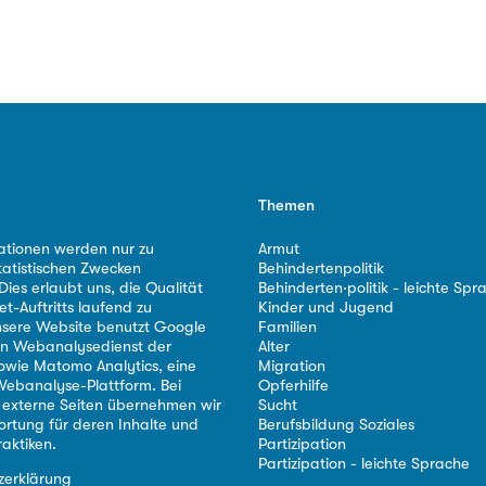
Themen
ationen werden nur zu
Armut
tatistischen Zwecken
Behindertenpolitik
ies erlaubt uns, die Qualität
Behinderten·politik - leichte Spr
et-Auftritts laufend zu
Kinder und Jugend
nsere Website benutzt Google
Familien
nen Webanalysedienst der
Alter
owie Matomo Analytics, eine
Migration
ebanalyse-Plattform. Bei
Opferhilfe
 externe Seiten übernehmen wir
Sucht
ortung für deren Inhalte und
Berufsbildung Soziales
aktiken.
Partizipation
Partizipation - leichte Sprache
zerklärung