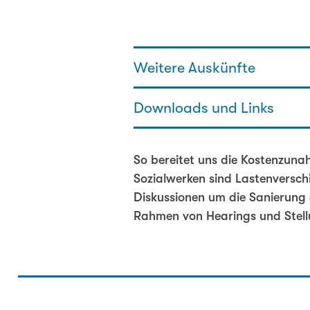
Weitere Auskünfte
Downloads und Links
Gaby Szöllösy - Generalsekretä
076 336 47 98
gaby.szoelloesy@sodk.ch
Jahresbericht 2013
So bereitet uns die Kostenzuna
Sozialwerken sind Lastenversch
Diskussionen um die Sanierung d
Rahmen von Hearings und Stell