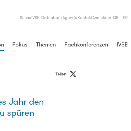
Suche
IVSE-Datenbank
Agenda
Kontakt
Anmelden
DE
FR
on
Fokus
Themen
Fachkonferenzen
IVSE
Teilen
es Jahr den
zu spüren