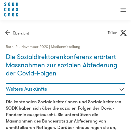
Teilen
Übersicht
Bern, 24. November 2020 | Medienmitteilung
Die Sozialdirektorenkonferenz erörtert
Massnahmen zur sozialen Abfederung
der Covid-Folgen
Weitere Auskünfte
Gaby Szöllösy - Generalsekretärin
Die kantonalen Sozialdirektorinnen und Sozialdirektoren
076 336 47 98
SODK haben sich über die sozialen Folgen der Covid-
gaby.szoelloesy@sodk.ch
Pandemie ausgetauscht. Sie unterstützen die
Massnahmen des Bundesrats zur Abfederung von
unmittelbaren Notlagen. Darüber hinaus regen sie an,