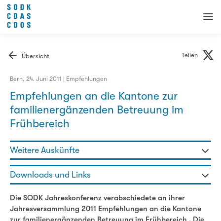
Teilen
Übersicht
Bern, 24. Juni 2011 | Empfehlungen
Empfehlungen an die Kantone zur
familienergänzenden Betreuung im
Frühbereich
Weitere Auskünfte
Martin Allemann - Fachbereichsleiter
Downloads und Links
031 320 29 97
martin.allemann@sodk.ch
Empfehlungen an die Kantone zur familienergänzenden
Die SODK Jahreskonferenz verabschiedete an ihrer
Betreuung im Frühbereich
Jahresversammlung 2011 Empfehlungen an die Kantone
zur familienergänzenden Betreuung im Frühbereich . Die