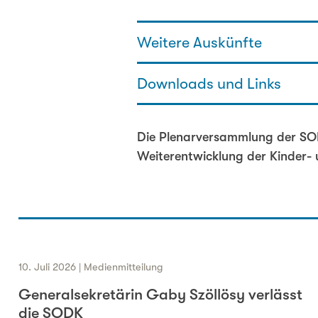
Weitere Auskünfte
Downloads und Links
Joanna Bärtschi - Fachbereichsl
031 320 29 88
joanna.baertschi@sodk.ch
Empfehlungen für die Weiteren
Die Plenarversammlung der SODK
Weiterentwicklung der Kinder-
10. Juli 2026 | Medienmitteilung
Generalsekretärin Gaby Szöllösy verlässt
die SODK