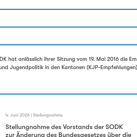
eiterin
twicklung der Kinder- und Jugendpolitik in den Kanton
 hat anlässlich ihrer Sitzung vom 19. Mai 2016 die Em
 und Jugendpolitik in den Kantonen (KJP-Empfehlungen)
4. Juni 2026 | Stellungnahme
Stellungnahme des Vorstands der SODK
zur Änderung des Bundesgesetzes über die