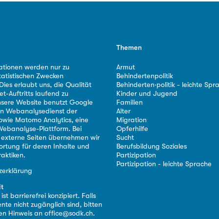
Themen
ationen werden nur zu
Armut
tatistischen Zwecken
Behindertenpolitik
ies erlaubt uns, die Qualität
Behinderten·politik - leichte Spr
et-Auftritts laufend zu
Kinder und Jugend
nsere Website benutzt Google
Familien
nen Webanalysedienst der
Alter
owie Matomo Analytics, eine
Migration
ebanalyse-Plattform. Bei
Opferhilfe
 externe Seiten übernehmen wir
Sucht
ortung für deren Inhalte und
Berufsbildung Soziales
aktiken.
Partizipation
Partizipation - leichte Sprache
zerklärung
it
st barrierefrei konzipiert. Falls
nte nicht zugänglich sind, bitten
nen Hinweis an
office@sodk.ch
.