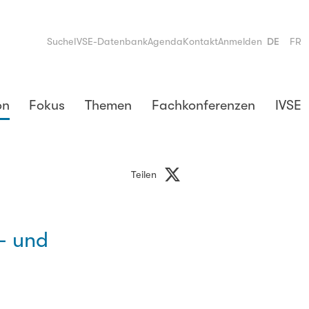
Suche
IVSE-Datenbank
Agenda
Kontakt
Anmelden
DE
FR
on
Fokus
Themen
Fachkonferenzen
IVSE
Teilen
- und