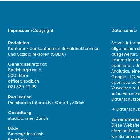
Impressum/Copyright
Datenschutz
Redaktion
Server-Inform
Konferenz der kantonalen Sozialdirektorinnen
allgemeinen s
und Sozialdirektoren (SODK)
ausgewertet. D
unseres Intern
Generalsekretariat
optimieren. U
Speichergasse 6
Analytics, ei
3001 Bern
Google LLC, s
office@sodk.ch
open-source W
031 320 29 99
Verweisen auf
keine Verantw
Realisation
Datenschutzpr
Palmbeach Interactive GmbH , Zürich
➜
Datenschut
Gestaltung
studiotanner, Zürich
Barrierefreihe
Diese Website i
Bilder
einzelne Eleme
Stocksy/Unsplash
wir Sie um ei
Keystone