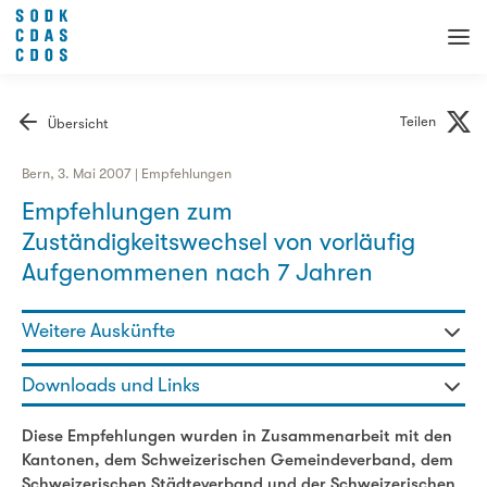
Teilen
Übersicht
Bern, 3. Mai 2007 | Empfehlungen
Empfehlungen zum
Zuständigkeitswechsel von vorläufig
Aufgenommenen nach 7 Jahren
Weitere Auskünfte
Jris Bischof - Fachbereichsleiterin
Downloads und Links
031 320 29 90
jris.bischof@sodk.ch
Empfehlungen zum Zuständigkeitswechsel von vorläufig
Diese Empfehlungen wurden in Zusammenarbeit mit den
Aufgenommenen nach 7 Jahren
Kantonen, dem Schweizerischen Gemeindeverband, dem
Schweizerischen Städteverband und der Schweizerischen