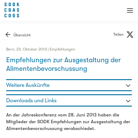
Teilen
Übersicht
Bern, 23. Oktober 2013 | Empfehlungen
Empfehlungen zur Ausgestaltung der
Alimentenbevorschussung
Weitere Auskünfte
Martin Allemann - Fachbereichsleiter
Downloads und Links
031 320 29 97
martin.allemann@sodk.ch
Empfehlungen zur Ausgestaltung der
An der Jahreskonferenz vom 28. Juni 2013 haben die
Alimentenbevorschussung
Mitglieder der SODK Empfehlungen zur Ausgestaltung der
Alimentenbevorschussung verabschiedet.